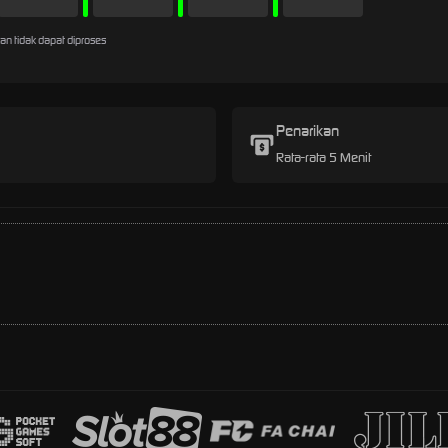
an tidak dapat diproses
Penarikan
Rata-rata 5 Menit