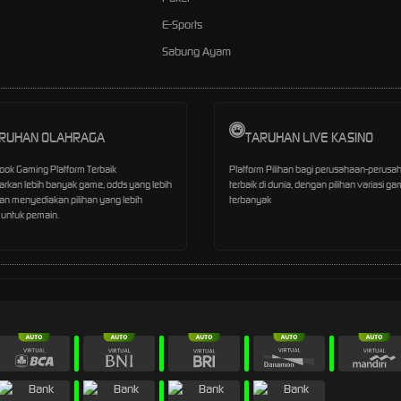
E-Sports
Sabung Ayam
RUHAN OLAHRAGA
TARUHAN LIVE KASINO
ook Gaming Platform Terbaik
Platform Pilihan bagi perusahaan-perusa
kan lebih banyak game, odds yang lebih
terbaik di dunia, dengan pilihan variasi g
 dan menyediakan pilihan yang lebih
terbanyak
untuk pemain.