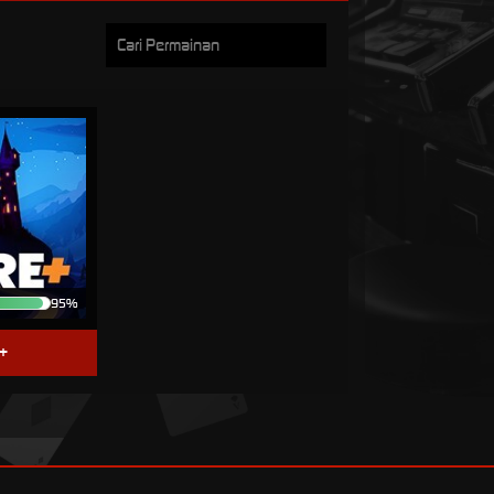
95%
e+