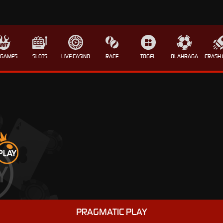
 GAMES
SLOTS
LIVE CASINO
RACE
TOGEL
OLAHRAGA
CRASH
PRAGMATIC PLAY