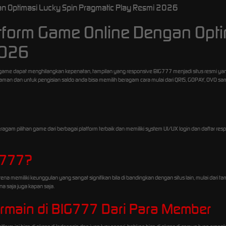
 Optimasi Lucky Spin Pragmatic Play Resmi 2026
form Game Online Dengan Opti
2026
game dapat menghilangkan kepenatan, tampilan yang responsive BIG777 menjadi situs resmi yang
an dan untuk pengisian saldo anda bisa memilih beragam cara mulai dari QRIS, GOPAY, OVO sampa
agam pilihan game dari berbagai platform terbaik dan memiliki system UI/UX login dan daftar res
G777?
ena memiliki keunggulan yang sangat signifikan bila di bandingkan dengan situs lain, mulai dari 
ana saja juga kapan saja.
rmain di BIG777 Dari Para Member