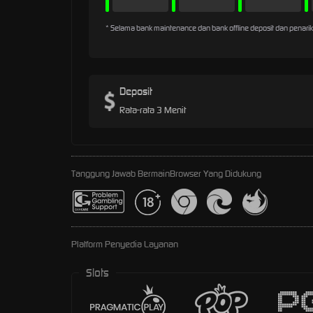
* Selama bank maintenance dan bank offline deposit dan penarik
Deposit
Rata-rata 3 Menit
Tanggung Jawab Bermain
Browser Yang Didukung
Platform Penyedia Layanan
Slots