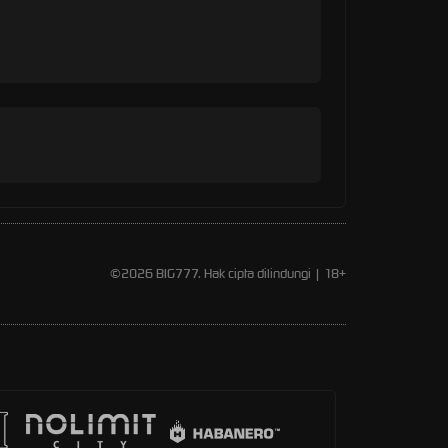
©2026 BIG777. Hak cipta dilindungi | 18+