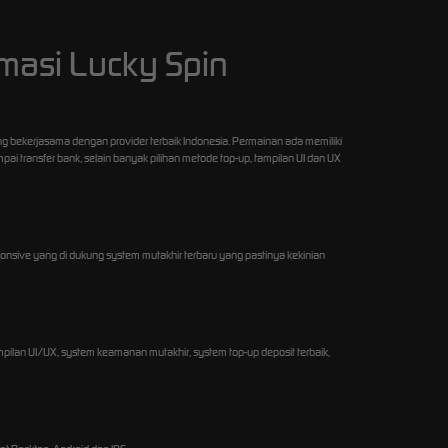
masi Lucky Spin
 bekerjasama dengan provider terbaik Indonesia. Permainan ada memiliki
i transfer bank, selain banyak pilihan metode top-up, tampilan UI dan UX
ponsive yang di dukung system mutakhir terbaru yang pastinya kekinian
tampilan UI/UX, system keamanan mutakhir, system top-up deposit terbaik,