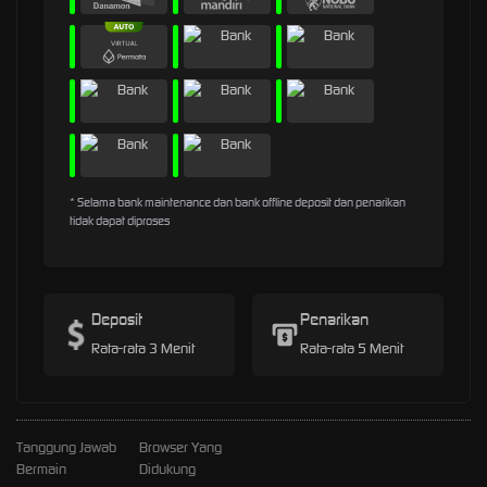
* Selama bank maintenance dan bank offline deposit dan penarikan
tidak dapat diproses
Deposit
Penarikan
Rata-rata 3 Menit
Rata-rata 5 Menit
Tanggung Jawab
Browser Yang
Bermain
Didukung