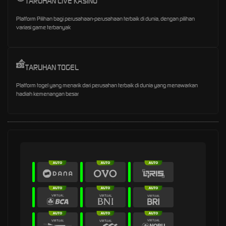
TARUHAN LIVE KASINO
Platform Pilihan bagi perusahaan-perusahaan terbaik di dunia, dengan pilihan
variasi game terbanyak
TARUHAN TOGEL
Platform togel yang menarik dari perusahan terbaik di dunia yang menawarkan
hadiah kemenangan besar