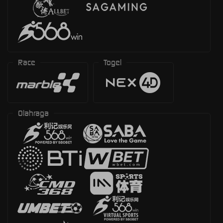
Race
Togel
Olahraga