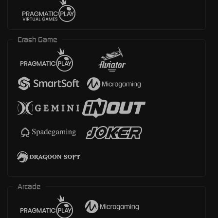
Crash Game
Arcade