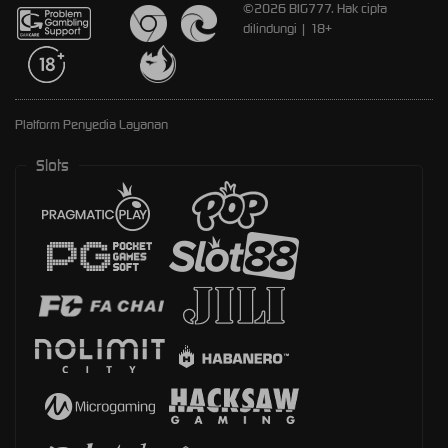
©2026 BIG777. Hak cipta
dilindungi | 18+
Platform Penyedia Layanan
Slots