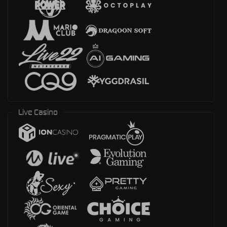
Live Casino